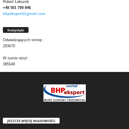
Robert Łabuzek
+48 501
700 846
bhpekspert@gmail.com
Statystyki
Odwiedzających stronę :
293670
W sumie wizyt :
385549
JESZCZE WIĘCEJ WIADOMOŚCI