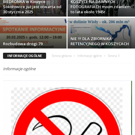
BIEDRONKA w Koszyce
KOSZYCE NA DAWNYCH
Sokołowice już jest otwarta od
FOTOGRAFIACH moim zdaniem
30 stycznia 2025
to lata około 1945r.
NIE !!! DLA ZBIORNIKA
Rozbudowa drogi 79
RETENCYJNEGO W KOSZYCACH
INFORMACJE OGÓLNE
Strona główna
Informacje ogólne
Strona 3
Informacje ogólne