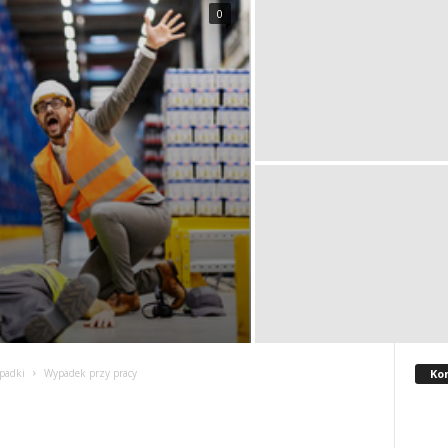
0
Ko
padki
Wypadek przy pracy