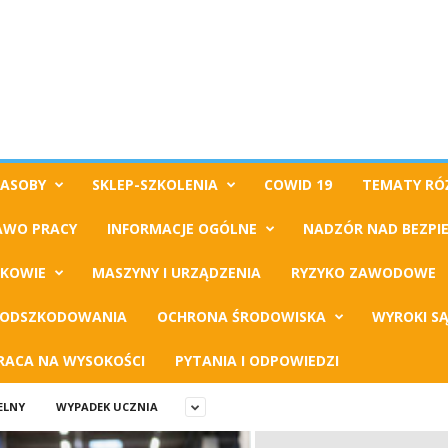
ZASOBY
SKLEP-SZKOLENIA
COWID 19
TEMATY RÓ
AWO PRACY
INFORMACJE OGÓLNE
NADZÓR NAD BEZPI
AKOWIE
MASZYNY I URZĄDZENIA
RYZYKO ZAWODOWE
ODSZKODOWANIA
OCHRONA ŚRODOWISKA
WYROKI S
RACA NA WYSOKOŚCI
PYTANIA I ODPOWIEDZI
ELNY
WYPADEK UCZNIA