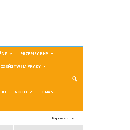
ŻNE
PRZEPISY BHP
ECZEŃSTWEM PRACY
ĄDU
VIDEO
O NAS
Najnowsze