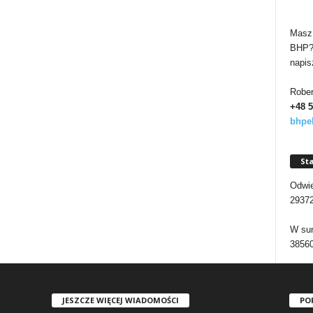
Masz 
BHP? 
napis
Rober
+48 
bhpe
Sta
Odwie
2937
W sum
3856
JESZCZE WIĘCEJ WIADOMOŚCI
PO