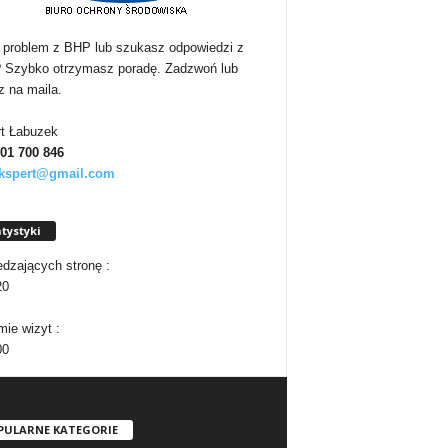
problem z BHP lub szukasz odpowiedzi z
Szybko otrzymasz poradę. Zadzwoń lub
z na maila.
t Łabuzek
501
700 846
kspert@gmail.com
tystyki
dzających stronę :
20
ie wizyt :
00
PULARNE KATEGORIE