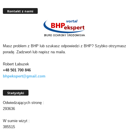
Kontakt z nami
Masz problem z BHP lub szukasz odpowiedzi z BHP? Szybko otrzymasz
poradę. Zadzwoń lub napisz na maila.
Robert Łabuzek
+48 501
700 846
bhpekspert@gmail.com
Statystyki
Odwiedzających stronę :
293636
W sumie wizyt :
385515