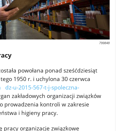
799848
racy
została powołana ponad sześćdziesiąt
utego 1950 r. i uchylona 30 czerwca
a dz-u-2015-567-t-j-spoleczna-
gan zakładowych organizacji związków
prowadzenia kontroli w zakresie
ństwa i higieny pracy.
ę pracy organizacje związkowe