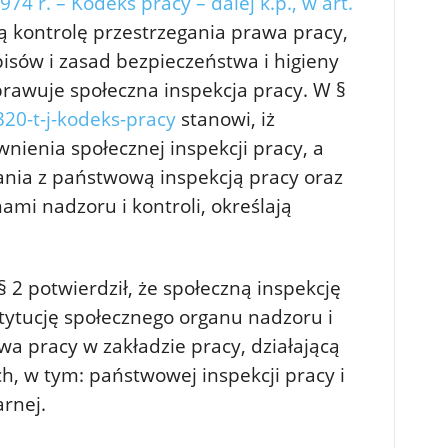
74 r. – Kodeks pracy – dalej k.p., w art.
ą kontrolę przestrzegania prawa pracy,
isów i zasad bezpieczeństwa i higieny
prawuje społeczna inspekcja pracy. W §
20-t-j-kodeks-pracy
stanowi, iż
wnienia społecznej inspekcji pracy, a
łania z państwową inspekcją pracy oraz
i nadzoru i kontroli, określają
§ 2 potwierdził, że społeczną inspekcję
tytucję społecznego organu nadzoru i
wa pracy w zakładzie pracy, działającą
h, w tym: państwowej inspekcji pracy i
arnej.