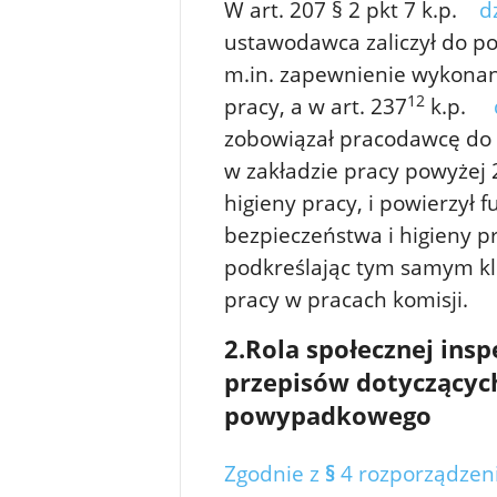
W art. 207 § 2 pkt 7 k.p.
dz-
ustawodawca zaliczył do 
m.in. zapewnienie wykonan
12
pracy, a w art. 237
k.p.
d
zobowiązał pracodawcę do 
w zakładzie pracy powyżej 
higieny pracy, i powierzył 
bezpieczeństwa i higieny 
podkreślając tym samym kl
pracy w pracach komisji.
2.
Rola społecznej insp
przepisów dotyczącyc
powypadkowego
Zgodnie z
§
4 rozporządzenia