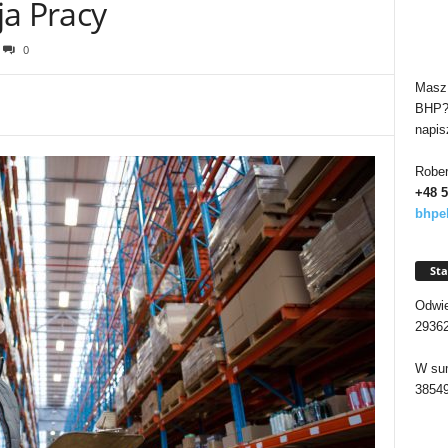
ja Pracy
0
Masz 
BHP? 
napis
Rober
+48 
bhpe
Sta
Odwie
2936
W sum
3854