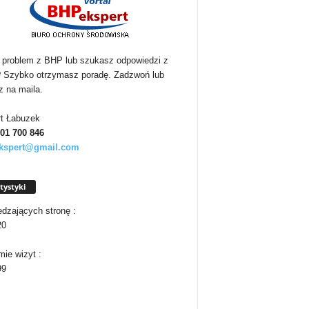
problem z BHP lub szukasz odpowiedzi z
Szybko otrzymasz poradę. Zadzwoń lub
z na maila.
t Łabuzek
501
700 846
kspert@gmail.com
tystyki
dzających stronę :
20
ie wizyt :
99