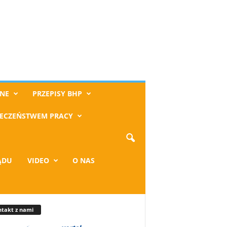
NE
PRZEPISY BHP
IECZEŃSTWEM PRACY
ĄDU
VIDEO
O NAS
takt z nami