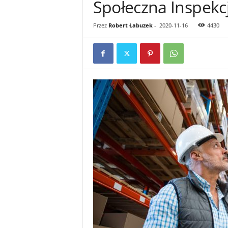
Społeczna Inspekc
l
i
Przez
Robert Łabuzek
-
2020-11-16
4430
n
t
e
r
n
e
t
o
w
y
B
H
P