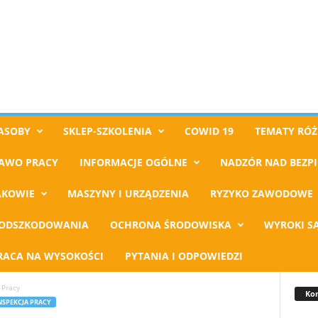
ASOBY
SKLEP-SZKOLENIA
COWID 19
TEMATY RÓŻ
AWO PRACY
INFORMACJE OGÓLNE
NADZÓR NAD BEZP
AKOWIE
MASZYNY I URZĄDZENIA
RYZYKO ZAWODOWE
ODSZKODOWANIA
OCHRONA ŚRODOWISKA
WYROKI S
RACA NA WYSOKOŚCI
PYTANIA I ODPOWIEDZI
 Pracy
Kon
NSPEKCJA PRACY