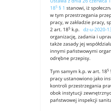
Ustawa z dnia 26 czerwca 19
5
18
§ 1
stanowi, iż społeczn
w tym przestrzegania przep
pracy, w zakładzie pracy, s
5
2 art. 18
k.p.
dz-u-2020-13
organizację, zadania i upra
także zasady jej współdzia
innymi państwowymi organam
odrębne przepisy.
5
Tym samym k.p. w art. 18
pracy ustanowiono jako ins
kontroli przestrzegania pra
obok instytucji zewnętrznyc
państwowej inspekcji sanit