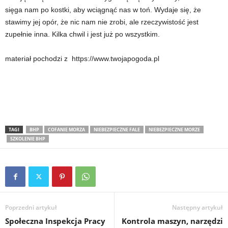
sięga nam po kostki, aby wciągnąć nas w toń. Wydaje się, że
stawimy jej opór, że nic nam nie zrobi, ale rzeczywistość jest
zupełnie inna. Kilka chwil i jest już po wszystkim.
materiał pochodzi z https://www.twojapogoda.pl
TAGI
BHP
COFANIE MORZA
NIEBEZPIECZNE FALE
NIEBEZPIECZNE MORZE
SZKOLENIE BHP
Poprzedni artykuł
Następny artykuł
Społeczna Inspekcja Pracy
Kontrola maszyn, narzędzi